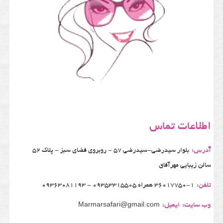
اطلاعات تماس
آدرس:
بلوار سیدرضی-سیدرضی 57 - روبروی فضای سبز - پلاک 52
سالن زیبایی مهرآفاق
تلفن:
36017750-1 همراه 09353315505 - 09363081193
وب سایت:
ایمیل:
Marmarsafari@gmail.com