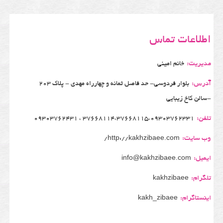
اطلاعات تماس
مدیریت:
خانم امینی
آدرس:
بلوار فردوسی- حد فاصل ثمانه و چهارراه مهدی - پلاک 203
-سالن کاخ زیبایی
تلفن:
37668114،37668115،09303762331 ، 09303762431
وب سایت:
http://kakhzibaee.com/
ایمیل:
info@kakhzibaee.com
تلگرام:
kakhzibaee
اینستاگرام:
kakh_zibaee