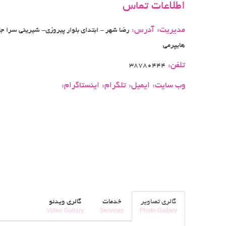
اطلاعات تماس
مدیریت:
آدرس:
رضا شهر - ابتدای بلوار پیروزی- شیرینی سرا جا
هایپرمی
تلفن:
38780444
وب سایت:
ایمیل:
تلگرام:
اینستاگرام:
گالری تصاویر
خدمات
گالری ویدئو
Video Gallary
Services
Photo Gallary