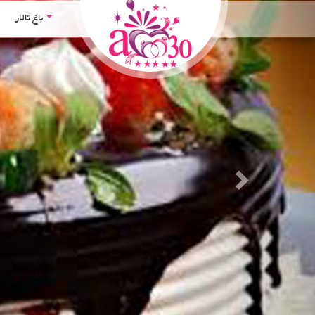
Next
باغ تالار