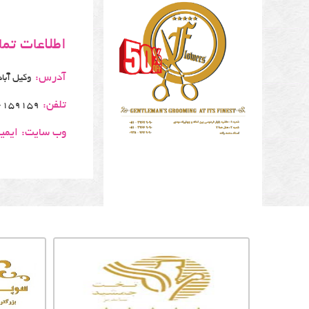
اطلاعات تم
آدرس:
وکیل آباد18-نبش هنرستان- مزون ژ
تلفن:
6159159
وب سایت:
ایمی