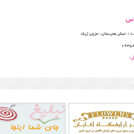
اس
یک
0935
ل: