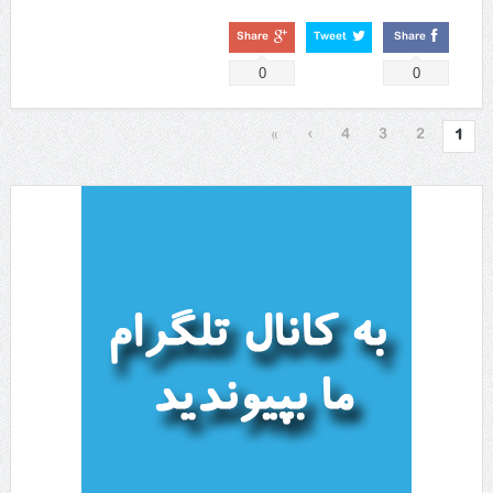
Share
Tweet
Share
0
0
»
›
4
3
2
1