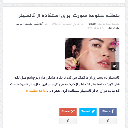
منطقه ممنوعه صورت برای استفاده از کانسیلر
نوشته شده توسط :
batool
در تاریخ :
سپتامبر 07, 2022
در :
آموزشی
,
پوست
,
زیبایی
بدون نظر
بازدیدها : 545
کانسیلر به بسیاری از ما کمک می کند تا نقاط مشکل دارِ زیر چشم مثل لکه
های تیره، حلقه ها و لک ها را از دید مخفی کنیم. با این حال، دو ناحیه هست
که نباید در آن جا از کانسیلر استفاده کرد . همراه...
ادامه مطلب
Share
Tweet
Share
0
0