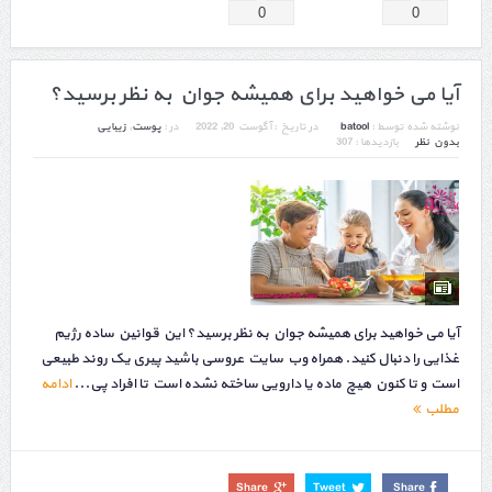
0
0
آیا می خواهید برای همیشه جوان به نظر برسید؟
نوشته شده توسط :
batool
در تاریخ :
آگوست 20, 2022
در :
پوست
,
زیبایی
بدون نظر
بازدیدها : 307
آیا می خواهید برای همیشه جوان به نظر برسید؟ این قوانین ساده رژیم
غذایی را دنبال کنید. همراه وب سایت عروسی باشید پیری یک روند طبیعی
است و تا کنون هیچ ماده یا دارویی ساخته نشده است تا افراد پی...
ادامه
مطلب
Share
Tweet
Share