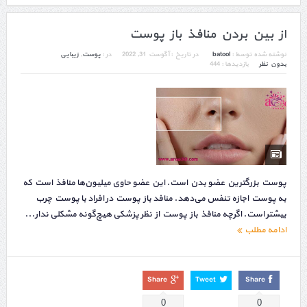
از بین بردن منافذ باز پوست
نوشته شده توسط :
batool
در تاریخ :
آگوست 31, 2022
در :
پوست
,
زیبایی
بدون نظر
بازدیدها : 444
پوست بزرگترین عضو بدن است. این عضو حاوی میلیون‌ها منافذ است که
به پوست اجازه تنفس می‌دهد. منافد باز پوست در افراد با پوست چرب
بیشتر است. اگرچه منافذ باز پوست از نظر پزشکی هیچ‌گونه مشکلی ندار...
ادامه مطلب
Share
Tweet
Share
0
0