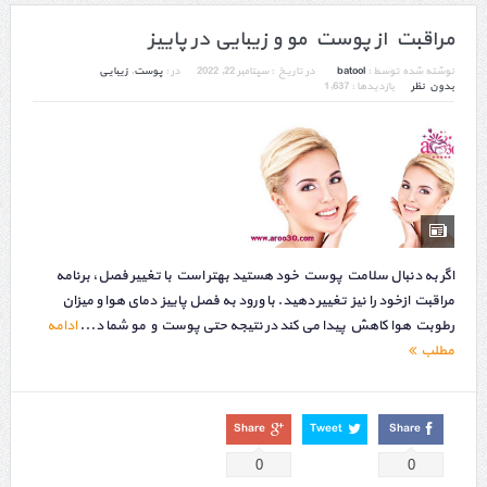
مراقبت از پوست مو و زیبایی در پاییز
نوشته شده توسط :
batool
در تاریخ :
سپتامبر 22, 2022
در :
پوست
,
زیبایی
بدون نظر
بازدیدها : 1,637
اگر به دنبال سلامت پوست خود هستید بهتر است با تغییر فصل، برنامه
مراقبت ازخود را نیز تغییر دهید. با ورود به فصل پاییز دمای هوا و میزان
رطوبت هوا کاهش پیدا می کند در نتیجه حتی پوست و مو شما د...
ادامه
مطلب
Share
Tweet
Share
0
0