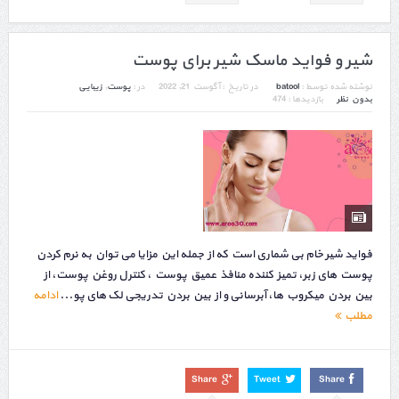
شیر و فواید ماسک شیر برای پوست
نوشته شده توسط :
batool
در تاریخ :
آگوست 21, 2022
در :
پوست
,
زیبایی
بدون نظر
بازدیدها : 474
فواید شیر خام بی شماری است که از جمله این مزایا می‎ توان به نرم کردن
پوست های زبر، تمیز کننده منافذ عمیق پوست ، کنترل روغن پوست، از
بین بردن میکروب ها، آبرسانی و از بین بردن تدریجی لک های پو...
ادامه
مطلب
Share
Tweet
Share