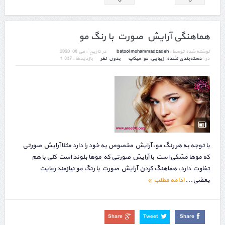
هماهنگی آرایش صورت با رنگ مو
نوشته شده توسط :
batool mohammadzadeh
در تاریخ :
می 08, 2020
در :
دسته‌بندی نشده
,
زیبایی
,
مو
,
میکاپ
بدون نظر
بازدیدها : 1,837
با توجه به هر رنگ مو، آرایش مخصوص به خود را دارد مثلا آرایش صورتی
که موها مشکی است با آرایش صورتی که موها بلوند است کلی با هم
تفاوت دارد، هماهنگ کردن آرایش صورت با رنگ مو نیازمند رعایت
بعضی...
ادامه مطلب
Share
Tweet
Share