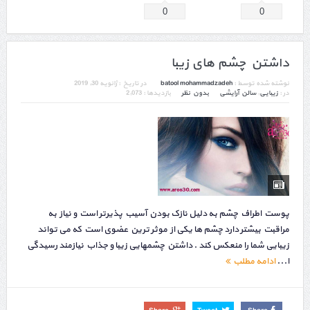
0
0
داشتن چشم های زیبا
نوشته شده توسط :
batool mohammadzadeh
در تاریخ :
ژانویه 30, 2019
در :
زیبایی
,
سالن آرایشی
بدون نظر
بازدیدها : 2,073
پوست اطراف چشم به دلیل نازک بودن آسیب پذیرتر است و نیاز به
مراقبت بیشتر دارد چشم ها یکی از موثر ترین عضوی است که می تواند
زیبایی شما را منعکس کند . داشتن چشمهایی زیبا و جذاب نیازمند رسیدگی
ا...
ادامه مطلب