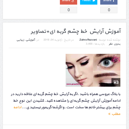
Share
Tweet
Share
0
0
آموزش آرایش خط چشم گربه ای+تصاویر
نوشته شده توسط :
Zahra Rezvani
در تاریخ :
ژانویه 04, 2018
در :
آموزشی
,
زیبایی
بدون نظر
بازدیدها : 3,466
با بلاگ عروسی همراه باشید .اگر به آرایش خط چشم گربه ای علاقه دارید در
ادامه آموزش آرایش چشم گربه ای را مشاهده کنید. کشیدن این نوع خط
چشم برای بیشتر خانم ها سخت است. و اگرشما گریمور نیستید ی...
ادامه
مطلب