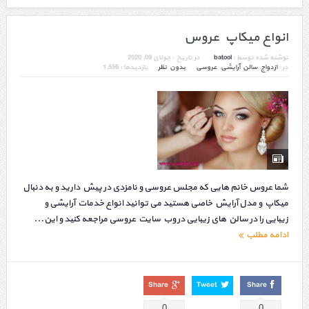
انواع میکاپ عروس
نوشته شده توسط :
batool
در تاریخ :
جولای 09, 2020
در :
ازدواج
,
سالن آرایشی
,
عروسی
بدون نظر
بازدیدها : 1,556
شما عروس خانم هایی که مجلس عروسی و نامزدی در پیش دارید و به دنبال
میکاپ و مدل آرایش خاصی هستید می توانید انواع خدمات آرایشی و
زیبایی را در سالن های زیبایی در وب سایت عروسی مراجعه کنید و این...
ادامه مطلب
Share
Tweet
Share
0
0