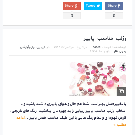
Share
Tweet
Share
0
0
رژلب مناسب پاییز
نوشته شده توسط :
saeedi
در تاریخ :
سپتامبر 27, 2017
در :
زیبایی
,
لوازم آرایشی
بدون نظر
بازدیدها : 1,534
با تغییر فصل بهتر است شما هم حال و هوای پاییزی داشته باشید و با
انتخاب رژلب مناسب پاییز زیبایی را به چهره تان ببخشید. رنگ های نارنجی،
قرمز، قهوه ای و تمام رنگ هایی با این طیف مناسب فصل پاییز...
ادامه
مطلب