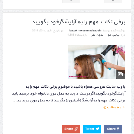
برخی نکات مهم را به آرایشگرخود بگویید
نوشته شده توسط :
batool mohammadzadeh
در تاریخ :
فوریه 03, 2019
در :
زیبایی
,
مو
بدون نظر
بازدیدها : 1,383
با وب سایت عروسی همراه باشید با موضوع برخی نکات مهم را به
آرایشگرخود بگویید اگر دوست دارید به مدل موی دلخواه خود برسید باید
برخی نکات مهم را به آرایشگر(شینیون) بگویید تا به مدل موی مورد مد...
ادامه مطلب
Share
Tweet
Share