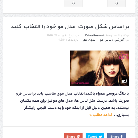
0
0
بر اساس شکل صورت مدل مو خود را انتخاب کنید
نوشته شده توسط :
Zahra Rezvani
در تاریخ :
فوریه 21, 2018
در :
آموزشی
,
زیبایی
,
مو
بدون نظر
بازدیدها : 1,784
با بلاگ عروسی همراه باشید انتخاب مدل موی مناسب باید بر اساس فرم
صورت باشد. درست مثل لباس ها، مدل های مو نیز برای همه یکسان
نیستند. به همین دلیل قبل از اینکه خود را به دست قیچی آرایشگر
بسپاری...
ادامه مطلب
Share
Tweet
Share