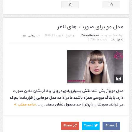
0
0
مدل مو برای صورت های لاغر
نوشته شده توسط :
Zahra Rezvani
در تاریخ :
فوریه 21, 2018
در :
زیبایی
,
مو
بدون نظر
بازدیدها : 3,708
مدل مو و آرایش شما نقش بسیار زیادی در چاق یا لاغر نشان دادن صورت
دارد. با بلاگ عروسی همراه باشید ما در ادامه مدل موهایی را قرار داده ایم که
می‌توانند صورتتان را پرتر از حد معمول نشان دهند. ن...
ادامه مطلب
Share
Tweet
Share