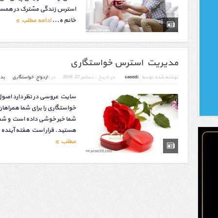
استرس زندگی مشترک در همسر
خانم ه...
ادامه مطلب
مدیریت استرس خواستگاری
نوشته شده توسط :
saeedi
در تاریخ :
دسامبر 27, 2016
در :
ازدواج
,
خواستگاری
بد
سایت عروسی در نظر دارد اص
خواستگاری را برای شما همراهان
شما خبر خوشی داده است و شما
هستید. قرار است هفته آینده ب
مطلب