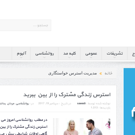
ج
تشریفات
عمومی
کلبه مد
روانشناسی
آلبوم
خانه
مدیریت استرس خواستگاری
استرس زندگی مشترک را از بین ببرید
نوشته شده توسط :
saeedi
در تاریخ :
سپتامبر 19, 2017
در :
روانشناسی
,
مردان بدانن
بازدیدها : 1,513
در مطلب روانشناسی امروز می 
استرس زندگی مشترک را از بین
گاهی اوقات شرایطی پیش می آ