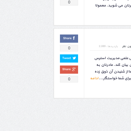
0
تان می شوید. معمولا
Share
ون نظر
بازدیدها : 2,089
0
ول علمی مدیریت استرس
Tweet
 بیان کند. مادرتان به
Share
 از شنیدن آن ذوق زده
رای شما خواستگار...
ادامه
0