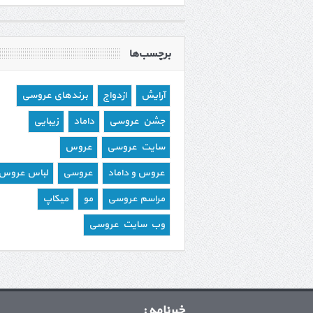
برچسب‌ها
آرایش
ازدواج
برندهای عروسی
جشن عروسی
داماد
زیبایی
سایت عروسی
عروس
عروس و داماد
عروسی
لباس عروس
مراسم عروسی
مو
میکاپ
وب سایت عروسی
خبرنامه :