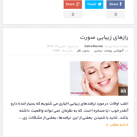
Share
Tweet
Share
0
0
رازهای زیبایی صورت
نوشته شده توسط :
Zahra Rezvani
در تاریخ :
مارس 13, 2018
در :
آموزشی
,
پوست
,
زیبایی
بدون نظر
بازدیدها : 2,666
اغلب اوقات در مورد ترفندهای زیبایی اخباری می شنویم که بسیار خنده دار و
آنقدر خوب (یا مسخره) است که به نظرمان نمی تواند واقعیت داشته
باشد. شاید با شنیدن بعضی از این ترفندها، بعضی از مشکلات زی...
ادامه مطلب