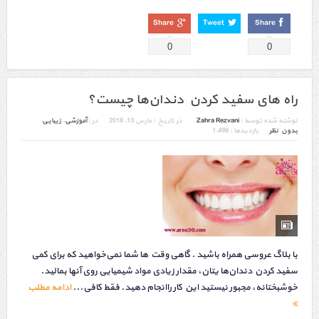
Share
Tweet
Share
0
0
راه های سفید کردن دندان‌ها چیست؟
نوشته شده توسط :
Zahra Rezvani
در تاریخ :
مارس 13, 2018
در :
آموزشی
,
زیبایی
بدون نظر
بازدیدها : 1,498
با بلاگ عروسی همراه باشید . گاهی وقت ها شما نمی‌خواهید که برای کمی‌
سفید کردن دندان‌ها یتان، مقدار زیادی مواد شیمیایی روی آنها بمالید.
خوشبختانه، مجبور نیستید این کار راانجام دهید. فقط کافی...
ادامه مطلب