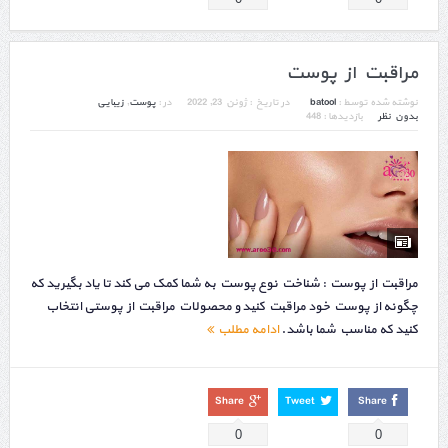
مراقبت از پوست
نوشته شده توسط :
batool
در تاریخ :
ژوئن 23, 2022
در :
پوست
,
زیبایی
بدون نظر
بازدیدها : 448
مراقبت از پوست : شناخت نوع پوست به شما کمک می کند تا یاد بگیرید که
چگونه از پوست خود مراقبت کنید و محصولات مراقبت از پوستی انتخاب
کنید که مناسب شما باشد.
ادامه مطلب
Share
Tweet
Share
0
0