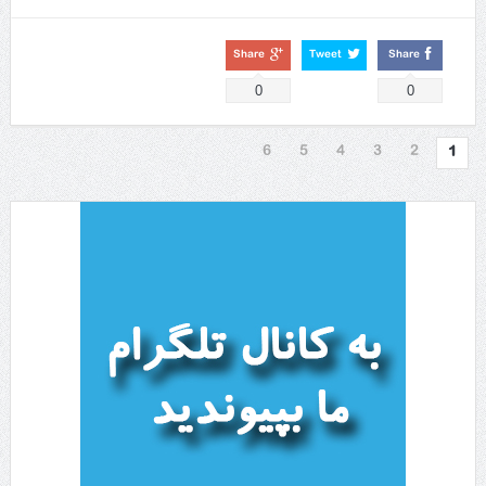
Share
Tweet
Share
0
0
6
5
4
3
2
1