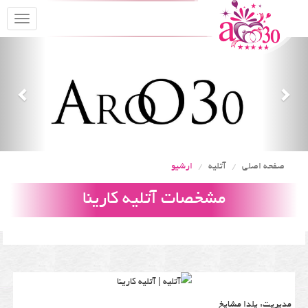
oggle
gation
Previous
Nex
صفحه اصلی
آتلیه
ارشیو
مشخصات آتلیه کارینا
مدیریت: یلدا مشایخ