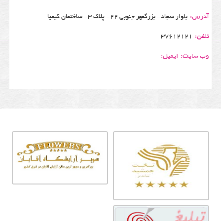
آدرس:
بلوار سجاد- بزرگمهر جنوبی 22- پلاک 3- ساختمان کیمیا
تلفن:
37612121
وب سایت:
ایمیل: