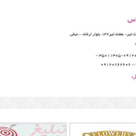
اس
بلوار هفت تیر- هفت تیر32- بلوار ارشاد - نبش
35011305-09120672406 -
ل: