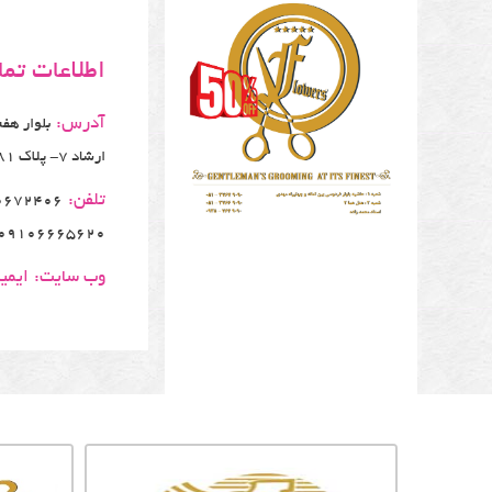
اطلاعات تم
آدرس:
ارشاد 7- پلاک 81
تلفن:
09106665620 - 09120762606
وب سایت:
ایمی