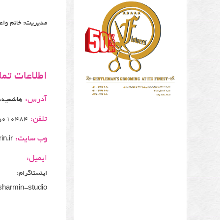
مدیریت: خانم واعظ
اطلاعات تم
آدرس:
هاشمیه، ها
تلفن:
5010484
وب سایت:
n.ir
ایمیل:
اینستاگرام:
sharmin-studio