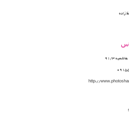
 زاده
اس
شمیه 91/3
0915
http://www.photoshari