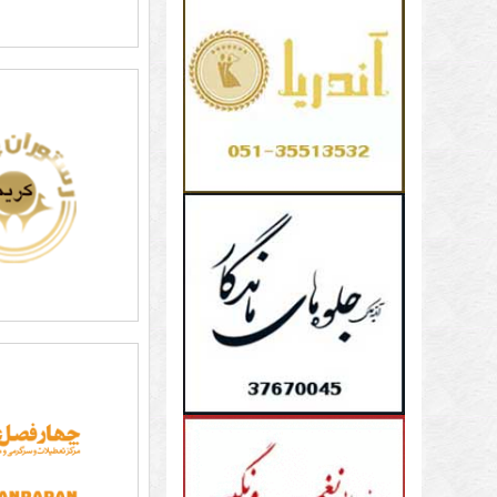
با
تو
به
تعد
مهم
مو
مکا
و
دس
آس
به
تال
و