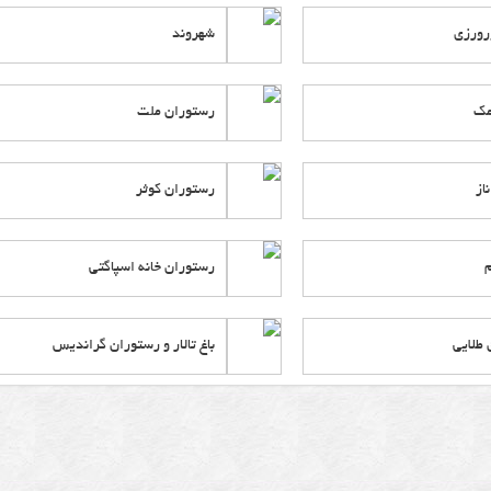
ار
رورزی
شهروند
کینگ
ار
مک
رستوران ملت
از
رستوران کوثر
ار
ی
م
رستوران خانه اسپاگتی
انان
وسی
 طلایی
باغ تالار و رستوران گراندیس
ود
انسور
ی
ار