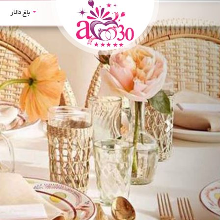
Next
باغ تالار