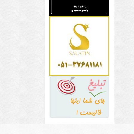
و
باغ
تال
رو
من
برا
صن
ها
و
می
تال
و
باغ