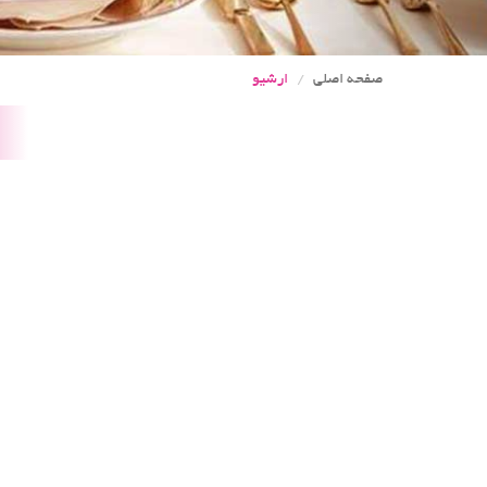
صفحه اصلی
ارشیو
st
in
ar
nt
va
st
in