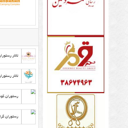
باغ
تال
ارت
سق
تال
تالار رستورا
کی
پذی
تالار رستورا
و
غذ
رستوران کو
تال
و
رستوران گر
باغ