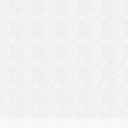
ار
کش
اسب
ی
دلی
زهای
ار