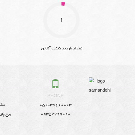
تال
1
میز
شا
عر
تعداد بازدید کننده آنلاین
و
دام
در
تال
و
S
PHONE
باغ
051-37660003
مشه
تال
09357799090
برج پاژ
خد