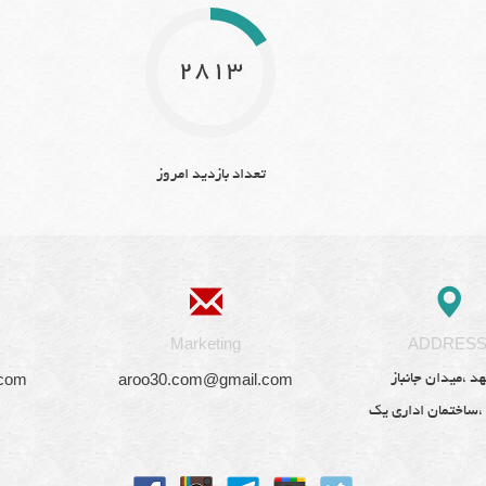
ار
2813
م
وس
تعداد بازدید امروز
اد
ار
Marketing
ADDRES
.com
aroo30.com@gmail.com
د ،میدان جانباز
ار
 ،ساختمان اداری یک
مات