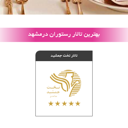
بهترین تالار رستوران درمشهد
Li
تالار تخت جمشید
behtar
tal
restaura
Li
behtar