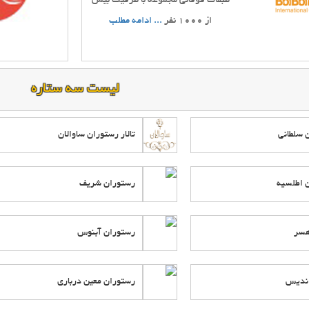
طبقات فوقانی مجموعه با ظرفیت بیش
از 1000 نفر
... ادامه مطلب
ار
فاع
لیست سه ستاره
ف
ار
ن سلطانی
تالار رستوران ساوالان
فیت
رایی
ن اطلسیه
رستوران شریف
ای
هسر
رستوران آبنوس
ار
اندیس
رستوران معین درباری