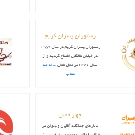
جه
اد
رستوران پسران کریم
انان
رستوران پسران کریم در سال 1359
در خیابان طالقانی افتتاح گردید و از
قعیت
سال 1376در محل فعلی
... ادامه
نی
مطلب
ترسی
ان
چهار فصل
ار
تالارهای جداگانه آقایان و بانوان در