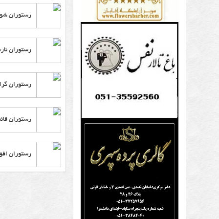
تال
رستوران شو
پار
تال
رستوران نار
و
باغ
رستوران گران
تال
برا
رستوران قائ
مهم
عر
رستوران افق
وج
آس
برا
تال