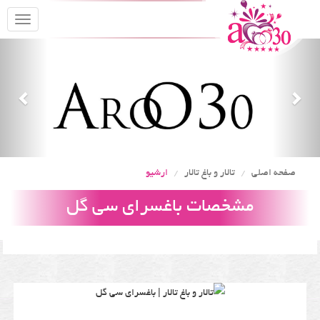
oggle
gation
Previous
Nex
صفحه اصلی
تالار و باغ تالار
ارشیو
مشخصات باغسرای سی گل