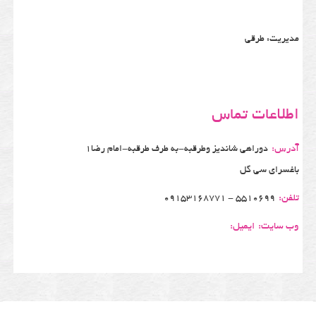
مدیریت: طرقی
اطلاعات تماس
آدرس:
دوراهی شاندیز وطرقبه-به طرف طرقبه-امام رضا1
باغسرای سی گل
تلفن:
5510699 - 09153168771
وب سایت:
ایمیل: