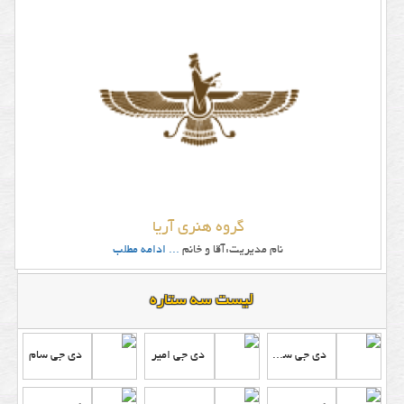
گروه هنری آریا
نام مدیریت:آقا و خانم
... ادامه مطلب
لیست سه ستاره
دی جی سعید
دی جی امیر
دی جی سام