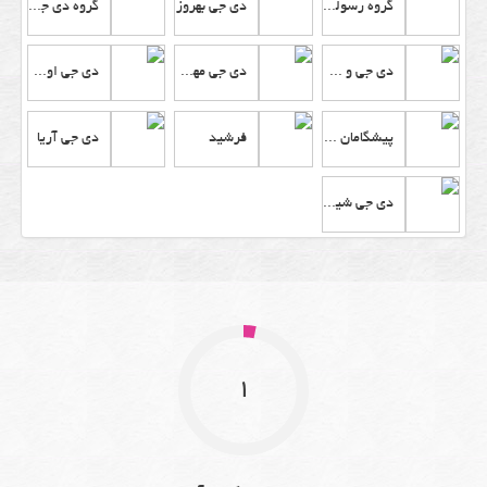
گروه رسولی نژادها
دی جی بهروز
گروه دی جی کسری
دی جی و سیستم نور پردازی سهند
دی جی مهرزاد
دی جی اورانوس
پیشگامان صدا و نور
فرشید
دی جی آریا
دی جی شیپور
1