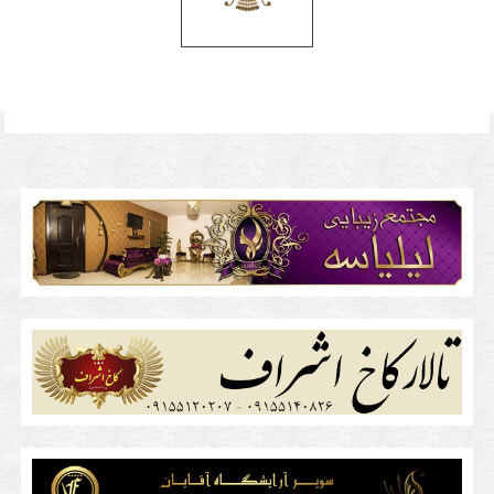
zananeh
va
list
bartarin
dj
mardaneh