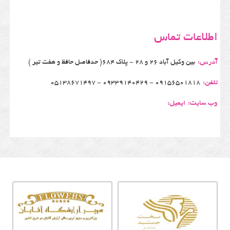
اطلاعات تماس
آدرس:
بین وکیل آباد 26 و 28 - پلاک 684( حدفاصل حافظ و هفت تیر )
تلفن:
09156501818 - 09339140429 - 05138671497
وب سایت:
ایمیل: