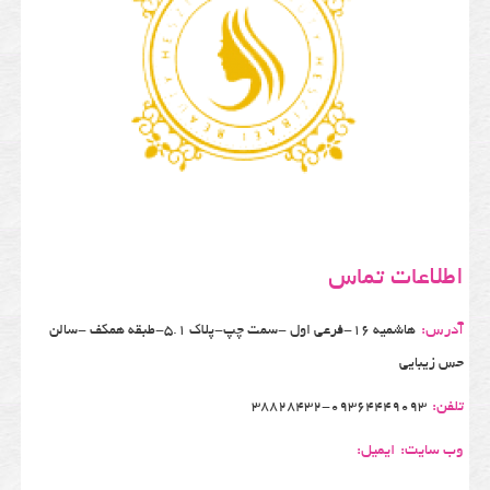
اطلاعات تماس
آدرس:
هاشمیه 16-فرعی اول -سمت چپ-پلاک 5.1-طبقه همکف -سالن
حس زیبایی
تلفن:
38828432-09364449093
وب سایت:
ایمیل: