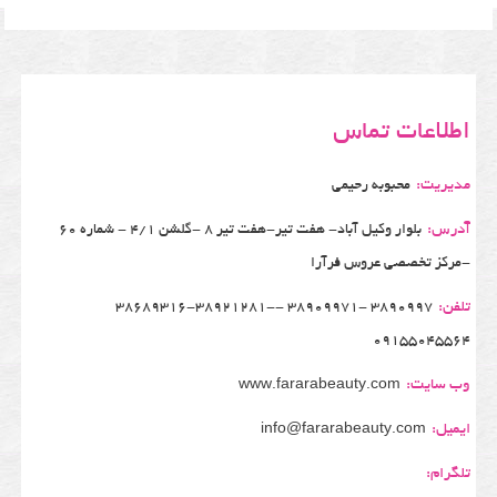
اطلاعات تماس
مدیریت:
محبوبه رحیمی
آدرس:
بلوار وکیل آباد- هفت تیر-هفت تیر 8 -گلشن 4/1 - شماره 60
-مرکز تخصصی عروس فرآرا
تلفن:
3890997 -38909971 -38689316-38921281-
09155045564
وب سایت:
www.fararabeauty.com
ایمیل:
info@fararabeauty.com
تلگرام: