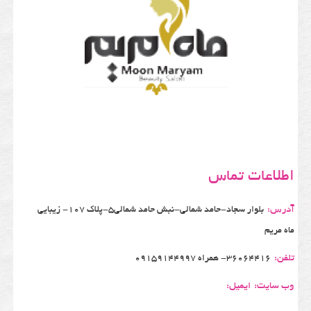
اطلاعات تماس
آدرس:
بلوار سجاد-حامد شمالی-نبش حامد شمالی5-پلاک 107- زیبایی
ماه مریم
تلفن:
36064416- همراه 09159144997
وب سایت:
ایمیل: