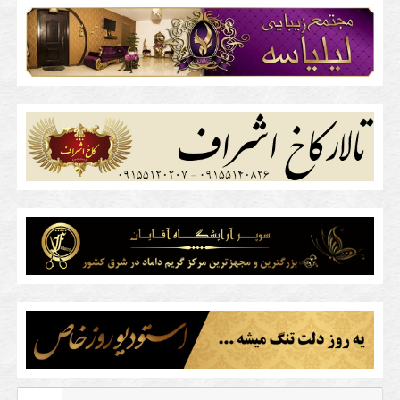
aroosi
va
list
bartarin
teme
aroosi