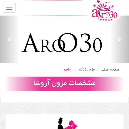
oggle
gation
Previous
Nex
صفحه اصلی
مزون زنانه
ارشیو
مشخصات مزون آروشا