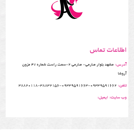
اطلاعات تماس
آدرس:
مشهد بلوار صارمی- صارمی 2-سمت راست شماره 47 مزون
آروشا
تلفن:
38820118-38832156-09339591663-09339591662
وب سایت:
ایمیل: