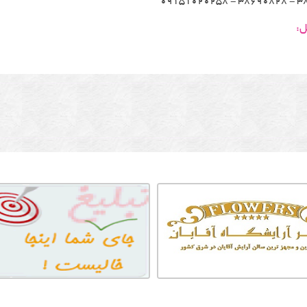
389075
ل: