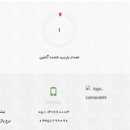
1
تعداد بازدید کننده آنلاین
S
PHONE
051-37660003
مشه
09357799090
برج پاژ