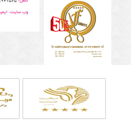
تلفن:
65 - 38690828 - 09151020258
وب سایت:
ایمی