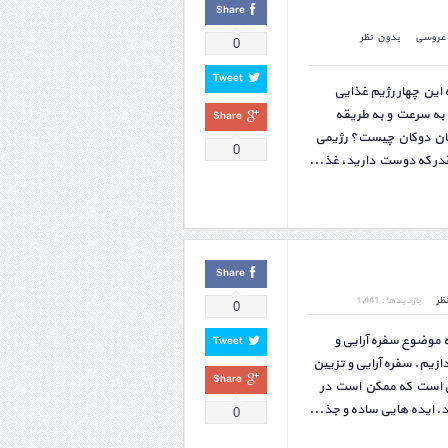
Share
عروسی
بدون نظر
0
Tweet
این چهار رژیم غذایی
 به سرعت و به طریقه
Share
کان دوکان چیست؟ رژیمی
0
قدر که دوست دارید، غذ...
Share
ظر
بازدیدها : 1,441
0
موضوع سفره آرایی و
Tweet
زیم. سفره آرایی و تزیین
Share
ی است که ممکن است در
 ایده هایی ساده و جذ...
0