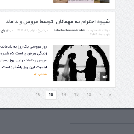
شیوه احترام به مهمانان توسط عروس و داماد
نوشته شده توسط :
batool mohammadzadeh
در تاریخ :
نوامبر 21, 2016
در :
ازدواج
,
بازدیدها : 2,447
روز عروسی یک روز به یادماندن
زندگی هر فردی است که شیوه ا
عروس و داماد در این روز بسیا
اهمیت این روز باشکوه است. د
مطلب
›
16
14
13
12
‹
«
15