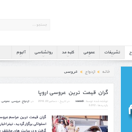
ج
تشریفات
عمومی
کلبه مد
روانشناسی
آلبوم
خانه
ازدواج
عروسی
گران قیمت ترین عروسی اروپا
نوشته شده توسط :
saeedi
در تاریخ :
دسامبر 03, 2016
در :
ازدواج
,
عروسی
,
عمومی
,
بازدیدها : 3,012
اسلواکی برگزار گردید، تیتر اخبا
گرفت و در سایت های مختلف من