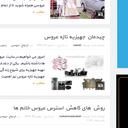
عروسی همراه شوید تا از تمام 
مطلب
چیدمان جهیزیه تازه عروس
نوشته شده توسط :
saeedi
در تاریخ :
دسامبر 01, 2016
در :
ازدواج
,
عروسی
بدون 
امروز می خواهیم در سایت عر
ها داشته باشیم. یکی از دغدغه
تهیه جهیزیه برای شروع زندگ
جهیزیه تازه عروس نیز اهمیت 
مطلب
روش های کاهش استرس عروس خانم ها
نوشته شده توسط :
mohammadzadeh
در تاریخ :
نوامبر 29, 2016
در :
ازدواج
,
عروسی
بازدیدها : 1,141