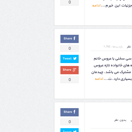
0
جزئیات این خبر م...
ادامه
Share
نظر
بازدیدها : 1,792
0
وسی سخنی با عروس خانم
Tweet
 های خانواده تازه عروس
Share
ی مشترک می باشد. چیدمان
بسیاری دارد. ت...
ادامه
0
Share
بدون نظر
0