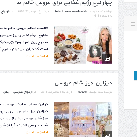
چهار نوع رژیم غذایی برای عروس خانم ها
نوشته شده توسط :
batool mohammadzadeh
در تاریخ :
نوامبر 27, 2016
در :
ازدواج
,
بازدیدها : 1,615
تناسب اندام عروس خانم ها به 
متنوع ،چگونه برای روز عروسی
صحیح وزن کم کنیم؟ رژیم دو
است که در آن می‌توانید هر چ
ادامه مطلب
دیزاین میز شام عروسی
نوشته شده توسط :
saeedi
در تاریخ :
نوامبر 22, 2016
در :
ازدواج
,
عروسی
بدون ن
در این مطلب سایت عروسی به 
دیزاین میز شام عروسی می پردا
میز شام عروسی یکی از موارد
شب عروسی نادیده گرفته شود.
ادامه مطلب