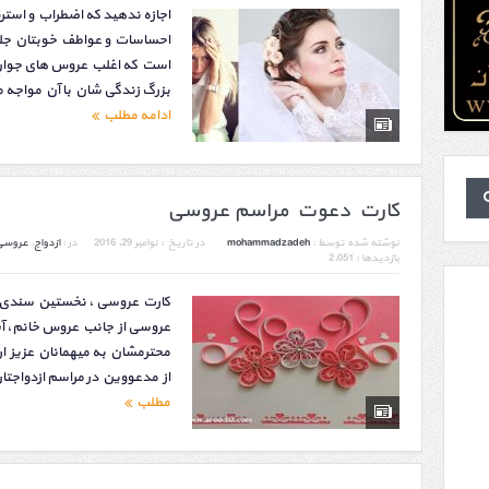
اجازه ندهید که اضطراب و استر
احساسات و عواطف خوبتان جلو
است که اغلب عروس های جوان 
بزرگ زندگی شان با آن مواجه م
ادامه مطلب
کارت دعوت مراسم عروسی
نوشته شده توسط :
mohammadzadeh
در تاریخ :
نوامبر 29, 2016
در :
ازدواج
,
عروسی
بازدیدها : 2,051
کارت عروسی ، نخستین سندی ا
عروسی از جانب عروس خانم، آقا
محترمشان به میهمانان عزیز ا
از مدعووین در مراسم ازدواجتان
مطلب