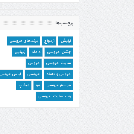
برچسب‌ها
آرایش
ازدواج
برندهای عروسی
جشن عروسی
داماد
زیبایی
سایت عروسی
عروس
عروس و داماد
عروسی
لباس عروس
مراسم عروسی
مو
میکاپ
وب سایت عروسی