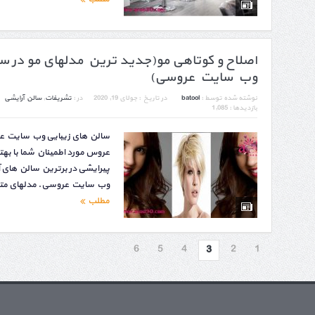
اصلاح و کوتاهی مو(جدید ترین مدلهای مو در س
وب سایت عروسی)
نوشته شده توسط :
batool
در تاریخ :
جولای 19, 2020
در :
تشریفات
,
سالن آرایشی
بازدیدها : 1,085
سالن های زیبایی وب سایت عروس
عروس مورد اطمینان شما با بهت
پیرایشی در برترین سالن های آ
وب سایت عروسی. مدلهای متنوع
مطلب
6
5
4
2
1
3