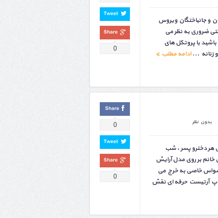
Tweet
یان و جانباختگان ویروس
تی ضروری به نظر می
Share
شید با پروتکل های
0
 زنانه ...
ادامه مطلب
Share
بدون نظر
0
Tweet
 هر دخترو پسر ، شب
خانم بر روی مدل آرایش
Share
سواس خاصی به خرج می
0
کاپ آرتیست حرفه ای نقش