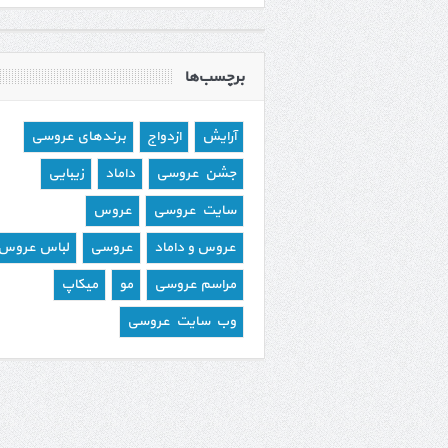
برچسب‌ها
آرایش
ازدواج
برندهای عروسی
جشن عروسی
داماد
زیبایی
سایت عروسی
عروس
عروس و داماد
عروسی
لباس عروس
مراسم عروسی
مو
میکاپ
وب سایت عروسی