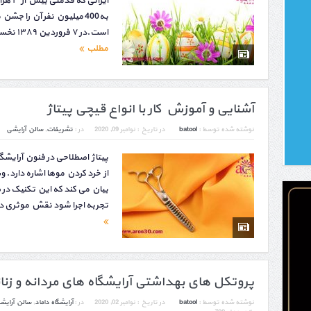
ایرانی 
به400 میلیون نفر آن را ج
است.در ۷ فروردین ۱۳۸۹ نخستین دوره ی جشن...
مطلب
آشنایی و آموزش کار با انواع قیچی پیتاژ
نوشته شده توسط :
batool
در تاریخ :
نوامبر 09, 2020
در :
تشریفات
,
سالن آرایشی
پیتاژ اصطلاحی در فنون آرای
از خرد کردن موها اشاره دارد.
بیان می کند که این تکنیک در 
تجربه اجرا شود نقش موثری د
پروتکل های بهداشتی آرایشگاه های مردانه و زنا
نوشته شده توسط :
batool
در تاریخ :
نوامبر 02, 2020
در :
آرایشگاه داماد
,
سالن آرایش