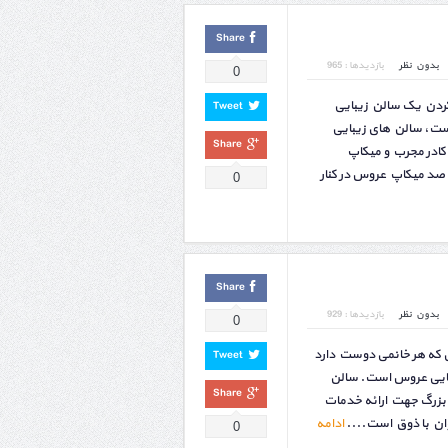
Share
بدون نظر
بازدیدها : 965
0
کردن یک سالن زیبایی
Tweet
ت، سالن های زیبایی
Share
ادر مجرب و میکاپ
 صد میکاپ عروس در کنار
0
Share
بدون نظر
بازدیدها : 929
0
 که هر خانمی دوست دارد
Tweet
زیبایی عروس است. سالن
Share
بزرگ جهت ارائه خدمات
وان با ذوق است....
ادامه
0