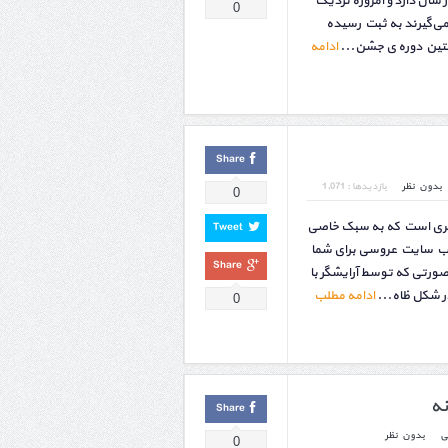
که قدمتی بیش از ۳ هزار سال دارد و امروزه نزدیک
0
شن می‌گیرند به ثبت رسیده
ادامه
Share
بدون نظر
بازدیدها : 1,071
0
شگری است که به سبک خاصی
Tweet
 وب سایت عروسی برای شما
Share
صورتی که توسط آرایشگر با
ر شکل ظاه...
ادامه مطلب
0
نه
Share
ی
بدون نظر
0