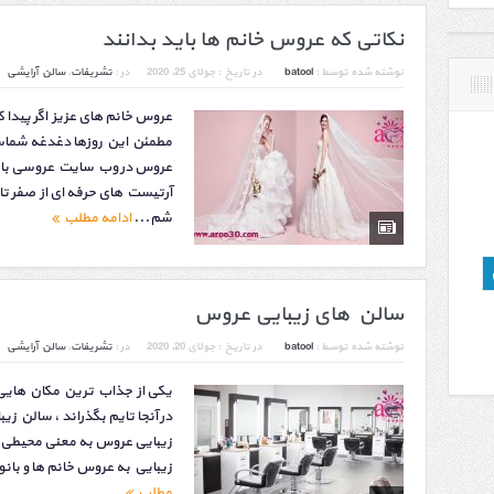
نکاتی که عروس خانم ها باید بدانند
نوشته شده توسط :
batool
در تاریخ :
جولای 25, 2020
در :
تشریفات
,
سالن آرایشی
عروس خانم های عزیز اگر پیدا 
مطمئن این روزها دغدغه شماس
عروس در وب سایت عروسی با ک
آرتیست های حرفه ای از صفر تا
شم...
ادامه مطلب
سالن های زیبایی عروس
نوشته شده توسط :
batool
در تاریخ :
جولای 20, 2020
در :
تشریفات
,
سالن آرایشی
یکی از جذاب ترین مکان هایی
در آنجا تایم بگذراند ، سالن 
زیبایی عروس به معنی محیطی 
زیبایی به عروس خانم ها و بان
مطلب