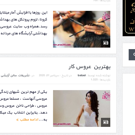
بازدیدها : 700
این روزها با افزایش آمار مبتلا
کرونا، لزوم پروتکل های بهداش
رسد.همراه وب سایت عروسی با
بهداشتی آرایشگاه های مردانه و
بهترین عروس کار
نوشته شده توسط :
batool
در تاریخ :
سپتامبر 01, 2020
در :
تشریفات
,
سالن آرایشی
بازدیدها : 1,525
یکی از مهم ترین شبهای زندگی
عروسی آنهاست ، مسلما عروس 
عروس ، طراحی ناخن عروس و
دهد. بنابراین انتخاب یک می
به...
ادامه مطلب