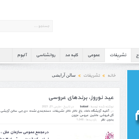
ج
تشریفات
عمومی
کلبه مد
روانشناسی
آلبوم
خانه
تشریفات
سالن آرایشی
عید نوروز، برندهای عروسی
نوشته شده توسط :
batool
در تاریخ :
مارس 21, 2021
در :
آتلیه
,
آرایشگاه داماد
,
باغ تالار
,
تالار
,
تشریفات
,
دسته‌بندی نشده
,
دی جی
,
سالن آرایشی
,
گل فروشی
,
ماشین عروس
,
مزون
بدون نظر
بازدیدها : 1,048
در مجمع عمومی سازمان ملل ، 