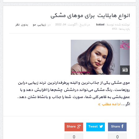
انواع هایلایت برای موهای مشکی
نوشته شده توسط :
batool
در تاریخ :
آگوست 04, 2022
در :
زیبایی
,
مو
بدون نظر
بازدیدها : 413
موی مشکی یکی از جذاب‌ترین و البته پرطرفدارترین ترند زیبایی دراین‌
روزهاست. رنگ مشکی می‌تواند درخشش چشم‌ها را افزایش دهد و با
عمق‌بخشی به ظاهر کلی شما، صورت شما را جذاب و بانشاط نشان دهد.
اگر...
ادامه مطلب
Share
Tweet
Share
0
0