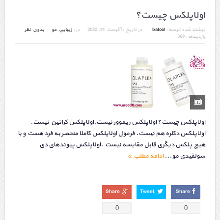
اولاپلکس چیست؟
نوشته شده توسط :
batool
در تاریخ :
آگوست 14, 2022
در :
زیبایی
,
مو
بدون نظر
بازدیدها : 369
اولاپلکس چیست؟ اولاپلکس ریموور نیست.اولاپلکس کراتین نیست.
اولاپلکس دکلره هم نیست. فرمول اولاپلکس کاملا منحصر به فرد هست و با
هیچ پلکس دیگری قابل مقایسه نیست .اولاپلکس پیوندهای دی
سولفیدی مو...
ادامه مطلب
Share
Tweet
Share
0
0