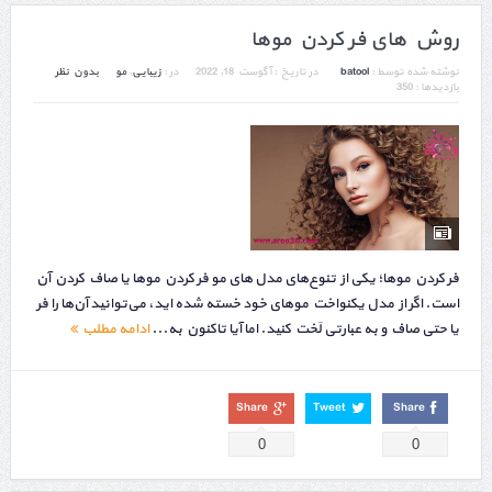
روش های فر کردن موها
نوشته شده توسط :
batool
در تاریخ :
آگوست 18, 2022
در :
زیبایی
,
مو
بدون نظر
بازدیدها : 350
فر کردن موها؛ یکی از تنوع‌های مدل های مو فر کردن موها یا صاف کردن آن
است. اگر از مدل یکنواخت موهای خود خسته شده اید، می‌توانید آن‌ها را فر
یا حتی صاف و به عبارتی لَخت کنید. اما آیا تاکنون به...
ادامه مطلب
Share
Tweet
Share
0
0