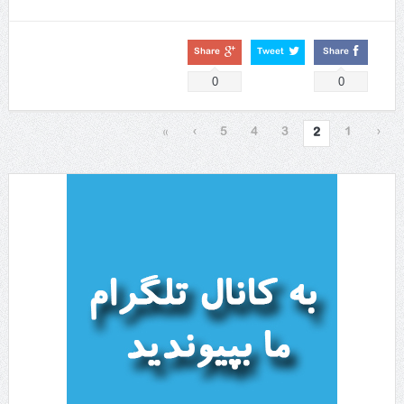
Share
Tweet
Share
0
0
»
›
5
4
3
1
‹
2