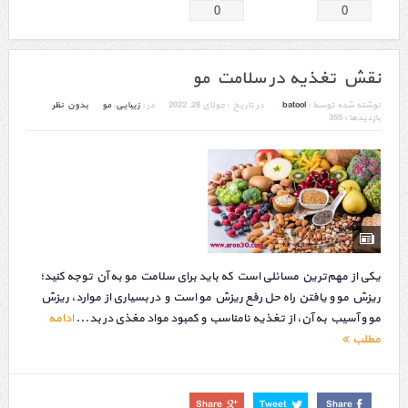
0
0
نقش تغذیه در سلامت مو
نوشته شده توسط :
batool
در تاریخ :
جولای 28, 2022
در :
زیبایی
,
مو
بدون نظر
بازدیدها : 355
یکی از مهم‌ترین مسائلی است که باید برای سلامت مو به آن توجه کنید؛
ریزش مو و یافتن راه حل رفع ریزش مو است و در بسیاری از موارد، ریزش
مو و آسیب به آن، از تغذیه نامناسب و کمبود مواد مغذی در بد...
ادامه
مطلب
Share
Tweet
Share