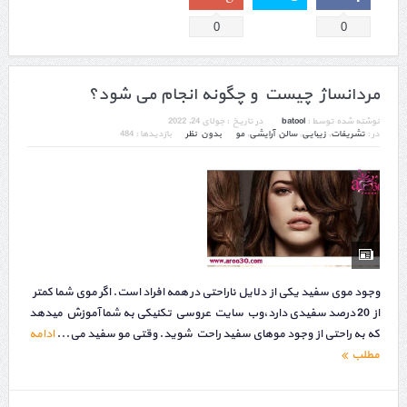
0
0
مردانساژ چیست و چگونه انجام می شود؟
نوشته شده توسط :
batool
در تاریخ :
جولای 24, 2022
در :
تشریفات
,
زیبایی
,
سالن آرایشی
,
مو
بدون نظر
بازدیدها : 484
وجود موی سفید یکی از دلایل ناراحتی در همه افراد است. اگر موی شما کمتر
از 20 درصد سفیدی دارد،وب سایت عروسی تکنیکی به شما آموزش میدهد
که به راحتی از وجود موهای سفید راحت شوید. وقتی مو سفید می...
ادامه
مطلب