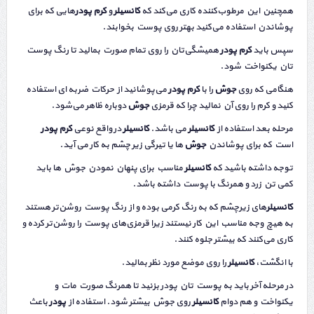
همچنین این مرطوب‌کننده کاری می‌کند که
کانسیلر
و
کرم
پودر
هایی که برای
پوشاندن استفاده می‌کنید بهتر روی پوست بخوابند.
سپس باید
کرم‌ پودر
همیشگی‌تان را روی تمام صورت بمالید تا رنگ پوست
تان یکنواخت شود.
هنگامی که روی
جوش
را با
کرم
‌پودر
می‌پوشانید از حرکات ضربه ‌ای استفاده
کنید و کرم را روی آن نمالید چرا که قرمزی
جوش
دوباره ظاهر می‌شود.
مرحله بعد استفاده از
کانسیلر
می باشد.
کانسیلر
در واقع نوعی
کرم
پودر
است که برای پوشاندن
جوش
ها یا تیرگی زیر چشم به کار می آید.
توجه داشته باشید که
کانسیلر
مناسب برای پنهان نمودن جوش ها باید
کمی تن زرد و همرنگ با پوست داشته ‌باشد.
کانسیلر
های زیرچشم که به رنگ کرمی‌ بوده و از رنگ پوست روشن‌تر هستند
به هیچ وجه مناسب این کار نیستند زیرا قرمزی‌های پوست را روشن‌تر كرده و
کاری می‌کنند که بیشتر جلوه کنند.
با انگشت،
کانسیلر
را روی موضع مورد نظر بمالید.
در مرحله آخر باید به پوست تان پودر بزنید تا همرنگ صورت مات و
یکنواخت و هم دوام
کانسیلر
روی جوش بیشتر شود. استفاده از
پودر
باعث