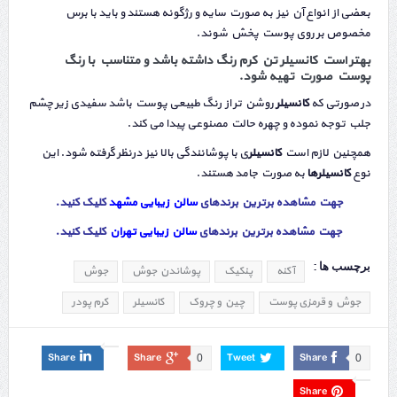
بعضی از انواع آن نیز به صورت سایه و رژگونه هستند و باید با برس
مخصوص بر روی پوست پخش شوند.
بهتر است کانسیلر تن کرم رنگ داشته باشد و متناسب با رنگ
پوست صورت تهیه شود.
در صورتی که
کانسیلر
روشن تر از رنگ طبیعی پوست باشد سفیدی زیر چشم
جلب توجه نموده و چهره حالت مصنوعی پیدا می کند.
همچنین لازم است
کانسیلر
ی با پوشانندگی بالا نیز درنظر گرفته شود. این
نوع
کانسیلرها
به صورت جامد هستند.
جهت مشاهده برترین برندهای
سالن زیبایی مشهد
کلیک کنید.
جهت مشاهده برترین برندهای
سالن زیبایی تهران
کلیک کنید
.
برچسب ها :
آکنه
پنکیک
پوشاندن جوش
جوش
جوش و قرمزی پوست
چین و چروک
کانسیلر
کرم پودر
Share
Share
Tweet
Share
0
0
Share