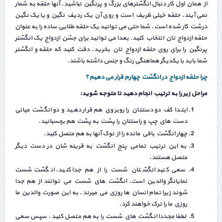
از همان اول کار دنبال انگشترهای بزرگ و پرنگین نباشید. آنها حلقه به شمار
نمی آیند. حلقه خیلی ظریف است و روی آن یک ردیف نگین و یا یک نگین
درشت کار شده است. شما حتی می توانید یک حلقه طلایی ساده را به عنوان
حلقه ازدواج تان انتخاب کنید. بعدا می توانید برای جشن ازدواج یک انگشتر
پرنگین را برای روی حلقه ازدواج تان بخرید. دقت کنید که حلقه و انگشتر
شما باید با یکدیگر هماهنگی رنگ و جنس داشته باشند.
چرا حلقه ازدواج در انگشت چهارم قرار می دهیم؟
مراحل زير را به ترتيب انجام دهيد تا متوجه شويد:
ابتدا کف دو دستتان را روبروي هم قرار دهيد و دو انگشت مياني
دست هاي چپ و راستتان را پشت به پشت هم بچسبانيد.
چهار انگشت باقي مانده را از نوک آنها به هم متصل کنيد.
به اين ترتيب تمامي پنج انگشت به قرينه شان در دست ديگر
متصل هستند.
سعي کنيد انگشتان شست را از هم جدا کنيد. انگشت شست
نمايانگر والدين است. انگشت هاي شست مي توانند از هم جدا
شوند زيرا تمام انسان ها روزي مي ميرند . به اين صورت والدين ما
روزي ما را ترک خواهند کرد.
لطفا مجددا انگشت هاي شست را به هم متصل کنید . سپس سعي