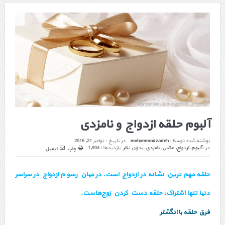
آلبوم حلقه ازدواج و نامزدی
نوشته شده توسط :
mohammadzadeh
در تاریخ :
نوامبر 21, 2016
در :
آلبوم
,
ازدواج
,
عکس
,
نامزدی
بدون نظر
بازدیدها : 1,904
چاپ
ایمیل
حلقه مهم ترین نشانه در ازدواج است. در میان رسو م ازدواج در سراسر
دنیا تنها اشتراک، حلقه دست کردن زوج‌هاست.
فرق حلقه با انگشتر