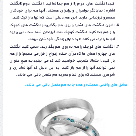
کنيد انگشت هاي دوم را از هم جدا نمائيد. انگشت دوم (انگشت
اشاره ) نمايانگر خواهران و برادران هستند. آنها هم براي خودشان
همسر و فرزنداني دارند. اين هم دليلي است که انها ما را ترک کنند.
اکنون انگشت هاي اشاره را روي هم بگذاريد و انگشت هاي کوچک
را از هم جدا کنيد. انگشت کوچک نماد فرزندان شما است. دير يا زود
آنها ما را ترک مي کنند تا به دنبال زندگي خودشان بروند.
انگشت هاي کوچک را هم به روي هم بگذاريد. سعي کنيد انگشت
هاي چهارم (همان ها که در آن حلقه ازدواج را قرار مي دهيم) را از هم
باز کنيد. احتمالا متعجب خواهيد شد که مي بينيد به هيچ عنوان
نمي توانيد آنها را از هم باز کنيد. به اين دليل که آنها نماد زن و
شوهري هستند که براي تمام عمر به هم متصل باقي مي مانند.
عشق هاي واقعي هميشه و همه جا به هم متصل باقي مي مانند.