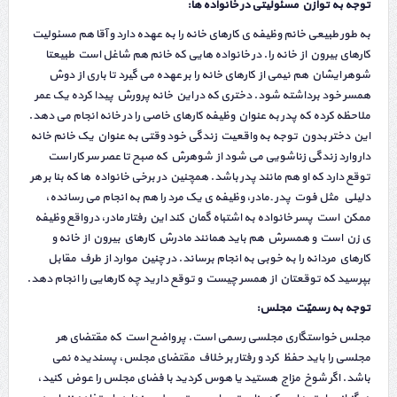
توجه به توازن مسئولیتی در خانواده ها:
به طور طبیعی خانم وظیفه ی کارهای خانه را به عهده دارد و آقا هم مسئولیت
کارهای بیرون از خانه را. در خانواده هایی که خانم هم شاغل است طبیعتا
شوهر ایشان هم نیمی از کارهای خانه را بر عهده می گیرد تا باری از دوش
همسر خود برداشته شود. دختری که در این خانه پرورش پیدا کرده یک عمر
ملاحظه کرده که پدر به عنوان وظیفه کارهای خاصی را در خانه انجام می دهد.
این دختر بدون توجه به واقعیت زندگی خود وقتی به عنوان یک خانم خانه
دار وارد زندگی زناشویی می شود از شوهرش که صبح تا عصر سر کار است
توقع دارد که او هم مانند پدر باشد. همچنین در برخی خانواده ها که بنا بر هر
دلیلی مثل فوت پدر ـ مادر، وظیفه ی یک مرد را هم به انجام می رسانده،
ممکن است پسر خانواده به اشتباه گمان کند این رفتار مادر، در واقع وظیفه
ی زن است و همسرش هم باید همانند مادرش کارهای بیرون از خانه و
کارهای مردانه را به خوبی به انجام برساند. در چنین موارد از طرف مقابل
بپرسید که توقعتان از همسر چیست و توقع دارید چه کارهایی را انجام دهد.
توجه به رسمیّت مجلس:
مجلس خواستگاری مجلسی رسمی است. پر واضح است که مقتضای هر
مجلسی را باید حفظ کرد و رفتار بر خلاف مقتضای مجلس، پسندیده نمی
باشد. اگر شوخ مزاج هستید یا هوس کردید با فضای مجلس را عوض کنید،