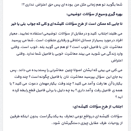
شما بگوید تو هم زمانی مثل من بوده ای پس حق اعتراض نداری؟!
بهره گیری وسیع از سؤالات توضیحی:
تا جایی که ممکن است از طرح سؤالات کلیشه ای و کلی که جواب بلی یا خیر
می طلبند اجتناب کنید و در مقابل از سؤالات توضیحی استفاده نمایید. معیار
افراد در مورد بسیار از مسائل اخلاقی و رفتاری متفاوت است. شما می پرسید
معاشرت تان با فامیل خوب است؟ او هم می گوید بله. خوب است. وقتی
وارد زندگی می شوید می بیند معاشرت خوبی با فامیل شما ندارد. وقتی
اعتراض
می کنی می بینی که ایشان اصولا چنین معاشرتی را پسندیده می داند. پس
به جای این سؤال بپرسید معاشرت تان با فامیل چگونه است؟ چند وقت
یکبار با آن ها رفت و آمد می کنید؟ چند وقت یکبار مهمان دعوت می کنید؟ با
همه ی فامیل رفت و آمد داری؟ به چه دلیل با برخی فامیل قطع رابطه کرده
اید؟
اجتناب از طرح سؤالات کلیشه ای:
سؤالات کلیشه ای در واقع نوعی تعارف به یکدیگر است بدون اینکه طرفین
از روحیات طرف مقابل چیزی دستگیرشان شود.