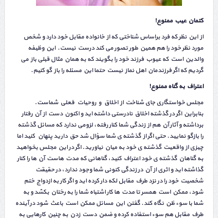
کتمان عیب ممنوع!
از این نظر که فرد براساس شناختی که از خانواده مقابل خود دارد و شخص
مورد نظر خود را هم همین طور تصور می کند درست نیست. این وظیفه
والدین است که عیوب فرزند خود را بگویند که به همان مثال قبلی باز می
گردیم که اگر فرزندمان اهل نماز نیست حتما این مسئله را باز گو کنیم.
اعتراف به گناه ممنوع!
مجلس خواستگاری جای شناخت از اخلاق و روحیات فعلی شماست.
بنابراین اگر در گذشته اخلاق نادرستی داشته اید و اکنون دست از آن رفتار
برداشته و آثار آن هم از زندگی شما کنار رفته، لزومی ندارد که مسائل گذشته
را بازگو نمایید. حتی اگر از گذشته ی شما سؤال شد حق دارید پنهان کنید اما
چیزی از واقعیت گذشته ی خود به میان نیاورید. اگر در این مجلس بخواهید
به گناهان گذشته ی خود اعتراف کنید، گناهانی که مدت هاست آن ها را کنار
گذاشته اید و اثری از آن در زندگی کنونی شما وجود ندارد، در حقیقت
شخصیت خود را در نزد طرف مقابل لکه دار کرده اید و اگر کار به ازدواج ختم
شود، ممکن است همسر تا مدت ها کار اشتباه شما را به رختان بکشد و به
شما با سوء ظن نگاه کند. گفتن این مسائل ممکن است باعث شود در آینده
طرف مقابل هم سوء استفاده کرده و ضمن دست زدن به چنین کارهایی به