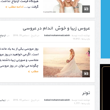
هیچگاه فرصت ازدواج نداشت. 
گرفت ب...
ادامه مطلب
عروس زیبا و خوش اندام در عروسی
نوشته شده توسط :
batool mohammadzadeh
در تاریخ :
دسامبر 19, 2016
در :
ازدواج
بازدیدها : 14,912
روز عروسی یکی از به یاد ماندن
است. اگر می خواهید در روز عر
متناسب و صورتی زیبا داشته باش
چگونه می توان در روز عروسی 
مطلب
تونر
نوشته شده توسط :
batool mohammadzadeh
در تاریخ :
دسامبر 15, 2016
در :
زیبای
بازدیدها : 1,777