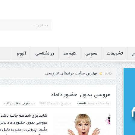
ج
تشریفات
عمومی
کلبه مد
روانشناسی
آلبوم
خانه
بهترین سایت برندهای عروسی
عروسی بدون حضور داماد
نوشته شده توسط :
saeedi
در تاریخ :
ژانویه 26, 2017
در :
عمومی
,
مطالب جذاب
شاید برای شما هم جالب باشد
عروسی بدون حضور داماد لبا
بگیرد. پیرزنی در مصر به دلیل 