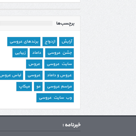
برچسب‌ها
آرایش
ازدواج
برندهای عروسی
جشن عروسی
داماد
زیبایی
سایت عروسی
عروس
عروس و داماد
عروسی
لباس عروس
مراسم عروسی
مو
میکاپ
وب سایت عروسی
خبرنامه :