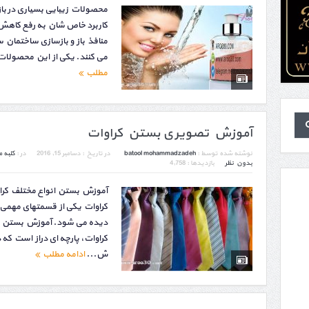
محصولات زیبایی بسیاری در بازار
کاربرد خاص شان به رفع کاه
منافذ باز و بازسازی ساختما
می کنند. یکی از این محصولات
مطلب
آموزش تصویری بستن کراوات
نوشته شده توسط :
batool mohammadzadeh
در تاریخ :
دسامبر 15, 2016
در :
کلبه م
بدون نظر
بازدیدها : 4,758
آموزش بستن انواع مختلف کرا
کراوات یکی از قسمتهای مهمی 
دیده می شود. آموزش بستن ان
کراوات، پارچه ای دراز است که
ش...
ادامه مطلب