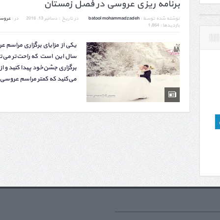
برنامه ریزی عروسی در فصل زمستان
نوشته شده توسط :
batool mohammadzadeh
در تاریخ :
دسامبر 13, 2016
در :
عروس
بازدیدها : 1,864
یکی از مزایای برگزاری مراسم 
سال این است که راحت‌­­­­­تر می
برگزاری جشن‌خود پیدا کنید و از
می‌کنید که کمتر مراسم عروسی 