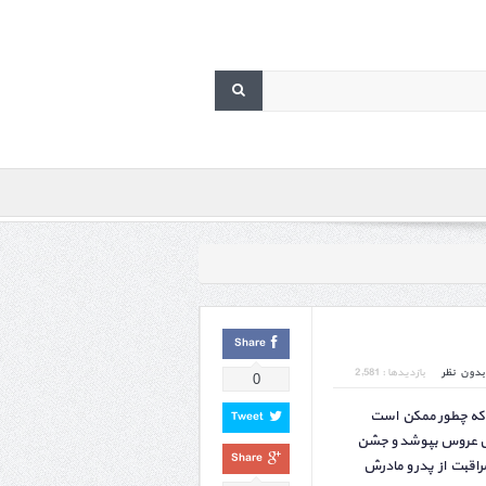
Share
بدون نظر
بازدیدها : 2,581
0
 که چطور ممکن است
Tweet
س عروس بپوشد و جشن
Share
مراقبت از پدر و مادرش