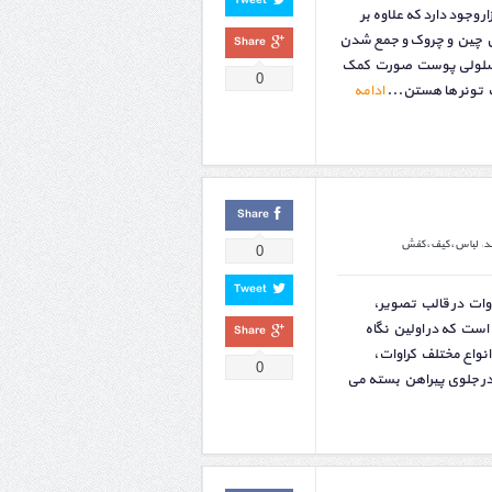
Tweet
 وجود دارد که علاوه بر
ش چین و چروک و جمع شدن
Share
ن سلولی پوست صورت کمک
0
 تونر ها هستن...
ادامه
Share
د
,
لباس،کیف،کفش
0
Tweet
وات در قالب تصویر،
است که در اولین نگاه
Share
واع مختلف کراوات،
0
 در جلوی پیراهن بسته می