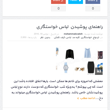
Share
Tweet
Share
0
0
راهنمای پوشیدن لباس خواستگاری
نوشته شده توسط :
mohammadzadeh
در تاریخ :
نوامبر 16, 2016
در :
ازدواج
,
خواستگاری
,
کلبه مد
,
لباس،کیف،کفش
بدون نظر
بازدیدها : 2,953
معضلی که امروزه برای خانم ها ممکن است بارها اتفاق افتاده باشد این
است که چی بپوشم؟ به ویژه شب خواستگاری که دوست دارند نوع لباس
پوشیدنشان خاص باشد. راهنمای پوشیدن لباس خواستگاری میتواند به
دخ...
ادامه مطلب