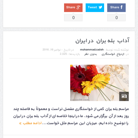
Share
Tweet
Share
0
0
آداب بله بران در ایران
نوشته شده توسط :
mohammadzadeh
در تاریخ :
نوامبر 16, 2016
در :
ازدواج
,
خواستگاری
بدون نظر
بازدیدها : 2,525
مراسم بله بران کمی از خواستگاری مفصل تر است و معمولاً به فاصله چند
روز بعد از آن برگزار می شود. ما در اینجا خلاصه ای از آداب بله بران در ایران
را توضیح داده ایم. میزبان این مراسم مثل خواست...
ادامه مطلب