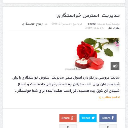
مدیریت استرس خواستگاری
نوشته شده توسط :
saeedi
در تاریخ :
دسامبر 27, 2016
در :
ازدواج
,
خواستگاری
بدون نظر
بازدیدها : 2,089
سایت عروسی در نظر دارد اصول علمی مدیریت استرس خواستگاری را برای
شما همراهان بیان کند. مادرتان به شما خبر خوشی داده است و شما از
شنیدن آن ذوق زده هستید. قرار است هفته آینده برای شما خواستگار...
ادامه مطلب
Share
Tweet
Share
0
0