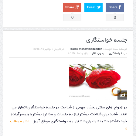
Share
Tweet
Share
0
0
جلسه خواستگاری
نوشته شده توسط :
batool mohammadzadeh
در تاریخ :
نوامبر 15, 2016
در :
خواستگاری
بدون نظر
بازدیدها : 2,195
در ازدواج های سنتی بخش مهمی از شناخت در جلسه خواستگاری اتفاق می
افتد. شاید برای شناخت بیشتر نیاز به جلسات و مذاکره بیشتر با همسر آینده
خود داشته باشید؛ اما برای داشتن یه خواستگاری موفق آمیز...
ادامه مطلب