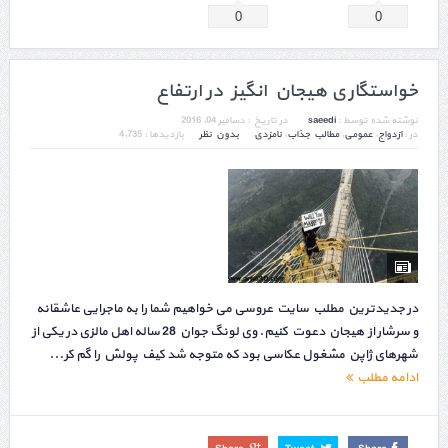
0
0
خواستگاری هیجان انگیز در ارتفاع
نوشته شده توسط :
saeedi
در تاریخ :
دسامبر 04, 2016
در :
ازدواج
,
عمومی
,
مطالب جذاب
,
نامزدی
بدون نظر
بازدیدها : 4,735
در جدیدترین مطلب سایت عروسی می خواهیم شما را به ماجرایی عاشقانه
و سرشار از هیجان دعوت کنیم. وی لونگ جوان 28 ساله اهل مالزی در یکی از
شهرهای ژاپن مشغول عکاسی بود که متوجه شد کیف پولش را گم کر...
ادامه مطلب