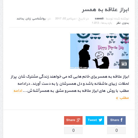
ابراز علاقه به همسر
نوشته شده توسط :
saeedi
در تاریخ :
سپتامبر 02, 2017
در :
روانشناسی
,
زنان بدانند
بدون نظر
بازدیدها : 1,813
ابراز علاقه به همسر برای خانم هایی که می خواهند زندگی مشترک شان پر از
لحظات زیبای عاشقانه باشد و دل همسرشان را به دست آورند. در ادامه
مطلب با روش های ابراز علاقه به همسر و عشق به همسر آشنا ش...
ادامه
مطلب
Share
Tweet
Share
0
0