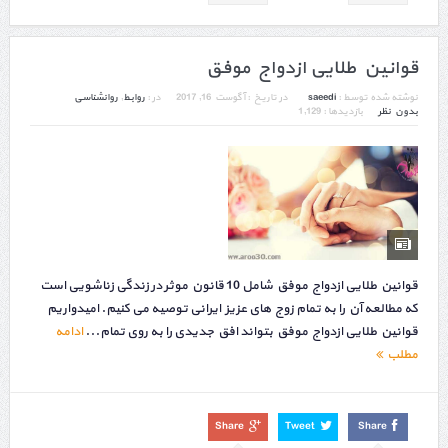
قوانین طلایی ازدواج موفق
نوشته شده توسط :
saeedi
در تاریخ :
آگوست 16, 2017
در :
روابط
,
روانشناسی
بدون نظر
بازدیدها : 1,129
قوانین طلایی ازدواج موفق شامل 10 قانون موثر در زندگی زناشویی است
که مطالعه آن را به تمام زوج های عزیز ایرانی توصیه می کنیم. امیدواریم
قوانین طلایی ازدواج موفق بتواند افق جدیدی را به روی تمام...
ادامه
مطلب
Share
Tweet
Share