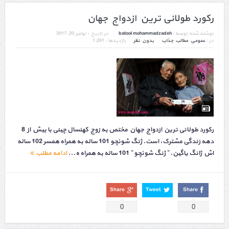
رکورد طولانی ترین ازدواج جهان
نوشته شده توسط :
batool mohammadzadeh
در تاریخ :
نوامبر 20, 2017
در :
عمومی
,
مطالب جذاب
بدون نظر
بازدیدها : 1,261
رکورد طولانی ترین ازدواج جهان مختص به زوج کهنسال چینی با بیش از 8
دهه زندگی مشترک، است. ژنگ شوئچو 101 ساله به همراه همسر 102 ساله
اش ژانگ یاگین. ” ژنگ شوئچو ” 101 ساله به همراه ه...
ادامه مطلب
Share
Tweet
Share
0
0