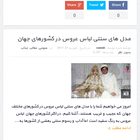
Share
Tweet
Share
0
0
مدل های سنتی لباس عروس در کشورهای جهان
نوشته شده توسط :
saeedi
در تاریخ :
فوریه 07, 2017
در :
عمومی
,
مطالب جذاب
بدون نظر
بازدیدها : 3,127
امروز می خواهیم شما را با مدل های سنتی لباس عروس در کشورهای مختلف
جهان که عجیب و غریب هستند، آشنا کنیم. در اکثر کشورهای جهان لباس
عروس به رنگ سفید است اما آداب و رسوم سنتی بعضی از کشورها به...
ادامه مطلب