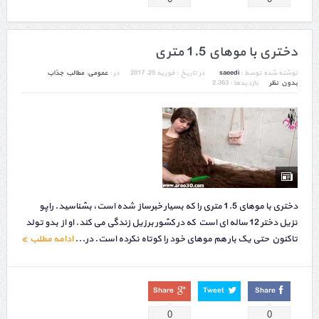
دختری با موهای 1.5 متری
نوشته شده توسط :
saeedi
در تاریخ :
فوریه 25, 2017
در :
عمومی
,
مطالب جذاب
بدون نظر
بازدیدها : 2,363
دختری با موهای 1.5 متری را که بسیار خبرساز شده است، بشناسید. راپو
نزیل دختر 12 ساله ای است که در کشور برزیل زندگی می کند. او از بدو تولد
تاکنون حتی یک بار هم موهای خود را کوتاه نکرده است. در...
ادامه مطلب
Share
Tweet
Share
0
0