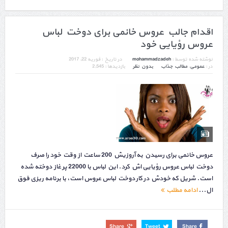
اقدام جالب عروس خانمی برای دوخت لباس
عروس رؤیایی خود
نوشته شده توسط :
mohammadzadeh
در تاریخ :
فوریه 22, 2017
در :
عمومی
,
مطالب جذاب
بدون نظر
بازدیدها : 2,545
عروس خانمی برای رسیدن به آروزیش 200 ساعت از وقت خود را صرف
دوخت لباس عروس رؤیایی اش کرد. این لباس با 22000 پر غاز دوخته شده
است. شریل که خودش در کار دوخت لباس عروس است، با برنامه ریزی فوق
ال...
ادامه مطلب
Share
Tweet
Share