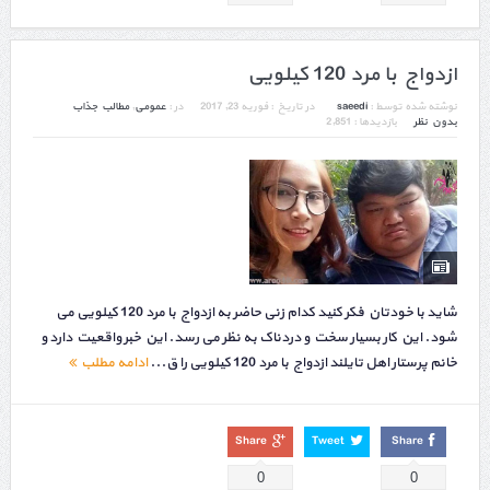
ازدواج با مرد 120 کیلویی
نوشته شده توسط :
saeedi
در تاریخ :
فوریه 23, 2017
در :
عمومی
,
مطالب جذاب
بدون نظر
بازدیدها : 2,851
شاید با خودتان فکر کنید کدام زنی حاضر به ازدواج با مرد 120 کیلویی می
شود. این کار بسیار سخت و دردناک به نظر می رسد. این خبر واقعیت دارد و
خانم پرستار اهل تایلند ازدواج با مرد 120 کیلویی را ق...
ادامه مطلب
Share
Tweet
Share
0
0