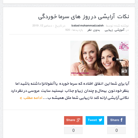
نکات آرایشی در روز های سرما خوردگی
نوشته شده توسط :
batool mohammadzadeh
در تاریخ :
دسامبر 12, 2019
در :
آموزشی
,
زیبایی
بدون نظر
بازدیدها : 920
آیا برای شما این اتفاق افتاده که سرما خورده یا آنفولانزا داشته باشید اما
بنظر خودتون بیحال و چندان زیبا و جذاب نیستید سایت عروسی در نظر دارد
نکاتی آرایشی ارائه کند تا زیبایی شما مثل همیشه ب...
ادامه مطلب
Share
Tweet
Share
0
0