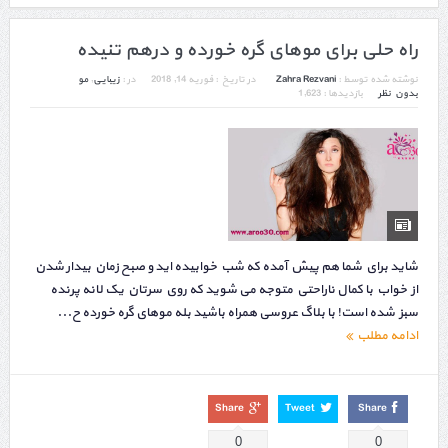
راه حلی برای موهای گره خورده و درهم تنیده
نوشته شده توسط :
Zahra Rezvani
در تاریخ :
فوریه 14, 2018
در :
زیبایی
,
مو
بدون نظر
بازدیدها : 1,623
شاید براي شما هم پيش آمده که شب خوابيده ايد و صبح زمان بیدار شدن
از خواب با کمال ناراحتي متوجه می شوید که روي سرتان يک لانه پرنده
سبز شده است! با بلاگ عروسی همراه باشید بله موهای گره خورده ح...
ادامه مطلب
Share
Tweet
Share
0
0