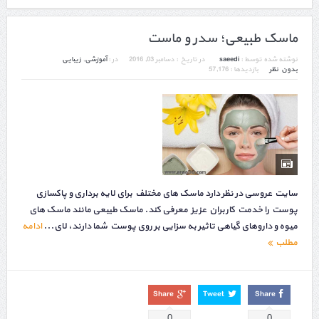
ماسک طبیعی؛ سدر و ماست
نوشته شده توسط :
saeedi
در تاریخ :
دسامبر 03, 2016
در :
آموزشی
,
زیبایی
بدون نظر
بازدیدها : 57,176
سایت عروسی در نظر دارد ماسک های مختلف برای لایه برداری و پاکسازی
پوست را خدمت کاربران عزیز معرفی کند. ماسک طبیعی مانند ماسک های
میوه و داروهای گیاهی تاثیر به سزایی بر روی پوست شما دارند، لای...
ادامه
مطلب
Share
Tweet
Share
0
0