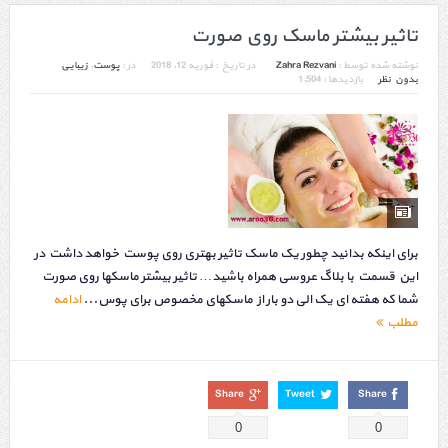
تاثیر بیشتر ماسک روی صورت
نوشته شده توسط :
Zahra Rezvani
در تاریخ :
فوریه 12, 2018
در :
پوست
,
زیبایی
بدون نظر
بازدیدها : 1,504
برای اینکه بدانید چطور یک ماسک تاثیر بهتری روی پوست خواهد داشت در
این قسمت با بلاگ عروسی همراه باشید… تاثیر بیشتر ماسکها روی صورت
شما که هفته ای یک الی دو بار از ماسکهای مخصوص برای پوس...
ادامه
مطلب
Share
Tweet
Share
0
0