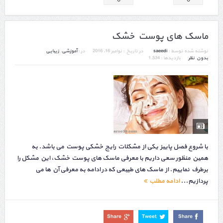
ماسک های پوست خشک
نوشته شده توسط :
saeedi
در تاریخ :
نوامبر 16, 2016
در :
آموزشی
,
زیبایی
بدون نظر
بازدیدها : 1,534
با شروع فصل پاییز یکی از مشکلات رایج خشکی پوست می باشد. به
همین منظور سعی داریم با معرفی ماسک های پوست خشک، این مشکل را
برطرف نماییم. از ماسک های طبیعی که در ادامه به معرفی آن ها می
پردازیم...
ادامه مطلب
Share
Tweet
Share