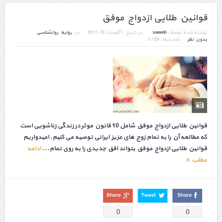
قوانین طلایی ازدواج موفق
نوشته شده توسط :
saeedi
در تاریخ :
آگوست 16, 2017
در :
روابط
,
روانشناسی
بدون نظر
بازدیدها : 1,129
قوانین طلایی ازدواج موفق شامل 10 قانون موثر در زندگی زناشویی است
که مطالعه آن را به تمام زوج های عزیز ایرانی توصیه می کنیم. امیدواریم
قوانین طلایی ازدواج موفق بتواند افق جدیدی را به روی تمام...
ادامه
مطلب
Share
Tweet
Share
0
0