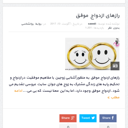
رازهای ازدواج موفق
نوشته شده توسط :
saeedi
در تاریخ :
آگوست 13, 2017
در :
روابط
,
روانشناسی
بدون نظر
بازدیدها : 1,351
رازهای ازدواج موفق به منظور آشنایی زوجین با مفاهیم موفقیت در ازدواج و
تحکیم پایه های زندگی مشترک به زوج های جوان سایت عروسی تقدیم می
شود. ازدواج موفق وجود دارد، اما به این معنا نیست که بی عي...
ادامه
مطلب
Share
Tweet
Share
0
0