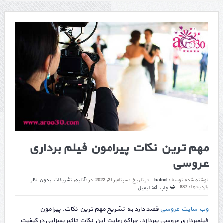
مهم ترین نکات پیرامون فیلم برداری
عروسی
نوشته شده توسط :
batool
در تاریخ :
سپتامبر 21, 2022
در :
آتلیه
,
تشریفات
بدون نظر
بازدیدها : 887
چاپ
ایمیل
وب سایت عروسی
قصد دارد به تشریح مهم ترین نکات، پیرامون
فیلمبرداری عروسی بپردازد. چراکه رعایت این نکات تاثیر بسزایی در کیفیت