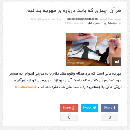
هر آن چیزی که باید درباره ی مهریه بدانیم
نوشته شده توسط :
batool mohammadzadeh
در تاریخ :
دسامبر 12, 2016
در :
خواستگاری
بدون نظر
بازدیدها : 1,823
مهریه مالی است که مرد هنگام وقوع عقد نکاح یا به عبارتی ازدواج، به همسر
خود تقدیم می کند و مکلف است آن را بپردازد. مهریه می توانید هر آنچه
ارزش مالی یا اجتماعی دارد باشد. مثل طلا، نقره، املاک...
ادامه مطلب
Share
Tweet
Share
0
0