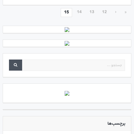
14
13
12
‹
«
15
برچسب‌ها