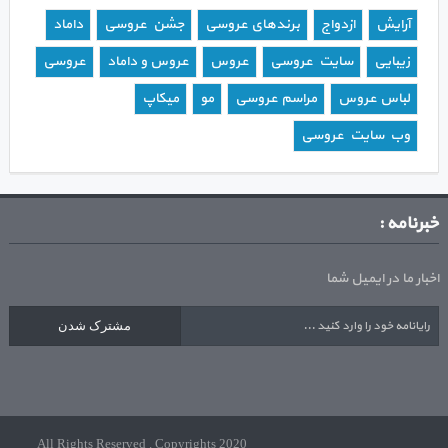
آرایش
ازدواج
برندهای عروسی
جشن عروسی
داماد
زیبایی
سایت عروسی
عروس
عروس و داماد
عروسی
لباس عروس
مراسم عروسی
مو
میکاپ
وب سایت عروسی
خبرنامه :
اخبار ما در ایمیل شما
مشترک شدن
All Rights Reserved . Copyrights 2020