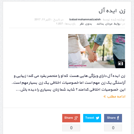
زن ایده آل
نوشته شده توسط :
batool mohammadzadeh
در تاریخ :
اکتبر 11, 2017
در :
روابط
,
مردان بدانند
بدون نظر
بازدیدها : 1,837
زن ایده آل دارای ویژگی هایی هست که او را منحصر بفرد می کند؛ زیبایی و
آراستگی یک زن مهم است اما خصوصیات اخلاقی یک زن بسیار مهم است.
این خصوصیات اخلاقی کدامند؟ شاید شما زنان بسیاری را دیده باش...
ادامه مطلب
Share
Tweet
Share
0
0