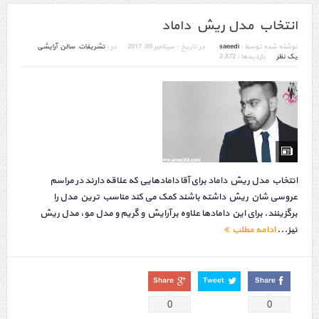
انتخاب مدل ریش داماد
نوشته شده توسط :
saeedi
در تاریخ :
سپتامبر 05, 2017
در :
تشریفات
,
سالن آرایشی
یک نظر
بازدیدها : 2,872
انتخاب مدل ریش داماد برای آقا دامادهایی که علاقه دارند در مراسم
عروسی شان ریش داشته باشند کمک می کند مناسب ترین مدل را
برگزینند. برای این دامادها علاوه بر آرایش و گریم و مدل مو، مدل ریش
نیز...
ادامه مطلب
Share
Tweet
Share
0
0