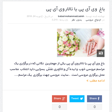
باغ وی آی پی یا تالار وی آی پی
نوشته شده توسط :
batool mohammadzadeh
در تاریخ :
ژانویه 24, 2018
در :
ازدواج
,
عروسی
بدون نظر
بازدیدها : 3,215
باغ وی آی پی یا تالار وی آی پی یکی از مهمترین نکاتی که در برگزاری یک
مراسم عروسی خوب و ایده آل و لاکچری نقش بسزایی دارد انتخاب مناسب
محل برگزاری عروسی است . سایت عروسی جهت برگزاری یک مراسم...
ادامه مطلب
Share
Tweet
Share
0
0