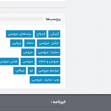
برچسب‌ها
آرایش
ازدواج
برندهای عروسی
جشن عروسی
داماد
زیبایی
سایت عروسی
عروس
عروس و داماد
عروسی
لباس عروس
مراسم عروسی
مو
میکاپ
وب سایت عروسی
خبرنامه :