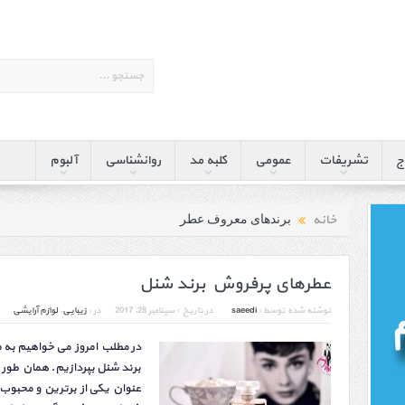
ج
تشریفات
عمومی
کلبه مد
روانشناسی
آلبوم
خانه
برندهای معروف عطر
عطرهای پرفروش برند شنل
نوشته شده توسط :
saeedi
در تاریخ :
سپتامبر 28, 2017
در :
زیبایی
,
لوازم آرایشی
در مطلب امروز می خواهیم به
برند شنل بپردازیم. همان طور 
عنوان یکی از برترین و محبوب 