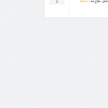
شنل، طراح مد...
ادامه
0