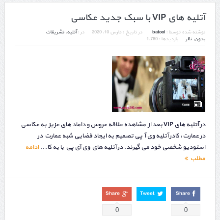
آتلیه های VIP با سبک جدید عکاسی
نوشته شده توسط :
batool
در تاریخ :
مارس 10, 2020
در :
آتلیه
,
تشریفات
بدون نظر
بازدیدها : 1,780
در آتلیه های VIP بعد از مشاهده علاقه عروس و داماد های عزیز به عکاسی
در عمارت، کادر آتلیه وی آ پی تصمیم به ایجاد فضایی شبه عمارت در
استودیو شخصی خود می گیرند. در آتلیه های وی آی پی با به کا...
ادامه
مطلب
Share
Tweet
Share
0
0