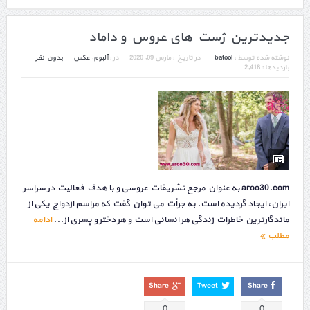
جدیدترین ژست های عروس و داماد
نوشته شده توسط :
batool
در تاریخ :
مارس 09, 2020
در :
آلبوم
,
عکس
بدون نظر
بازدیدها : 2,418
aroo30.com به عنوان مرجع تشریفات عروسی و با هدف فعالیت در سراسر
ایران، ایجاد گردیده است. به جرأت می توان گفت که مراسم ازدواج یکی از
ماندگارترین خاطرات زندگی هر انسانی است و هر دختر و پسری از...
ادامه
مطلب
Share
Tweet
Share
0
0