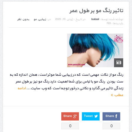
تاثیر رنگ مو بر طول عمر
نوشته شده توسط :
batool
در تاریخ :
ژوئن 19, 2020
در :
زیبایی
,
مو
بدون نظر
بازدیدها : 765
رنگ مو از نکات مهمی است که در زیبایی شما موثر است، همان اندازه که به
ست بودن رنگ مو با لباس برای شما اهمیت دارد رنگ مو نیز بر طول عمر
زندگی تاثیر می گذارد و نکاتی درخور توجه است که وب سایت...
ادامه
مطلب
Share
Tweet
Share
0
0