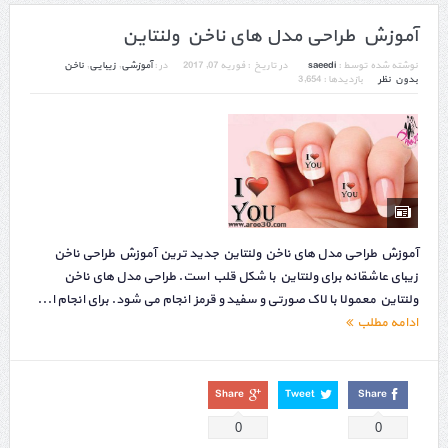
آموزش طراحی مدل های ناخن ولنتاین
نوشته شده توسط :
saeedi
در تاریخ :
فوریه 07, 2017
در :
آموزشی
,
زیبایی
,
ناخن
بدون نظر
بازدیدها : 3,654
آموزش طراحی مدل های ناخن ولنتاین جدید ترین آموزش طراحی ناخن
زیبای عاشقانه برای ولنتاین با شکل قلب است. طراحی مدل های ناخن
ولنتاین معمولا با لاک صورتی و سفید و قرمز انجام می شود. برای انجام ا...
ادامه مطلب
Share
Tweet
Share
0
0