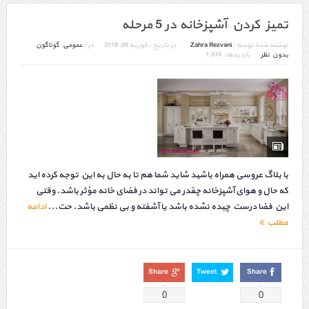
تمیز کردن آشپزخانه در 5 مرحله
نوشته شده توسط :
Zahra Rezvani
در تاریخ :
فوریه 06, 2018
در :
عمومی
,
گوناگون
بدون نظر
بازدیدها : 1,974
با بلاگ عروسی همراه باشید شاید شما هم تا به حال به این توجه کرده اید
که حال و هوای آشپزخانه چقدر می تواند در فضای خانه مؤثر باشد. وقتی
این فضا درست چیده نشده باشد یا آشفته و بی نظمی باشد. حت...
ادامه
مطلب
Share
Tweet
Share
0
0