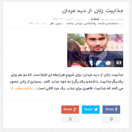
جذابیت زنان از دید مردان
نوشته شده توسط :
batool
در تاریخ :
آگوست 13, 2022
در :
دسته‌بندی نشده
,
روانشناسی
,
مردان بدانند
بدون نظر
بازدیدها : 481
جذابیت زنان از دید مردان؛ برای شروع هر رابطه ای لازم است که دو نفر برای
یکدیگر جذابیت داشته و یکدیگر را به خود جذب کنند. بسیاری از زنان تصور
می کنند که جذابیت ظاهری برای جذب یک مرد کافی است...
ادامه مطلب
Share
Tweet
Share
0
0