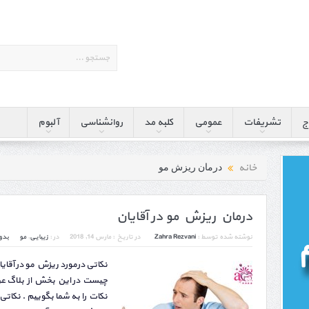
ج
تشریفات
عمومی
کلبه مد
روانشناسی
آلبوم
خانه
درمان ریزش مو
درمان ریزش مو در آقایان
نوشته شده توسط :
Zahra Rezvani
در تاریخ :
مارس 14, 2018
در :
زیبایی
,
مو
بدو
نکاتی درمورد ریزش مو در آقای
چیست در این بخش از بلاگ عرو
نکات را به شما بگوییم . نکاتی