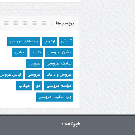
برچسب‌ها
آرایش
ازدواج
برندهای عروسی
جشن عروسی
داماد
زیبایی
سایت عروسی
عروس
عروس و داماد
عروسی
لباس عروس
مراسم عروسی
مو
میکاپ
وب سایت عروسی
خبرنامه :