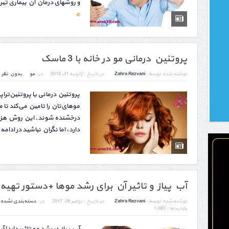
و روشهای درمان آن بیماری تیر
پروتئین درمانی مو در خانه با 3 ماسک
نوشته شده توسط :
Zahra Rezvani
در تاریخ :
ژانویه 31, 2018
در :
مو
بدون نظر
پروتئین درمانی یا پروتئین‌تراپ
موهای‌تان را تامین می‌کند تا 
درخشنده شوند. این روش هزین
دارد، اما نگران نباشید در ادامه 3 رو...
آب پیاز و تاثیر آن برای رشد موها +دستور تهیه
نوشته شده توسط :
Zahra Rezvani
در تاریخ :
نوامبر 28, 2017
در :
دسته‌بندی نشده
,
بازدیدها : 1,693