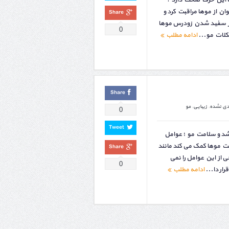
آیا این حرف صحت دارد ؟
ن از موها مراقبت کرد و
Share
 از سفید شدن زودرس موها
0
کلات مو...
ادامه مطلب
Share
دی نشده
,
زیبایی
,
مو
0
Tweet
شد و سلامت مو ؛ عوامل
ت موها کمک می کند مانند
Share
 از این عوامل را نمی
0
ار دا...
ادامه مطلب