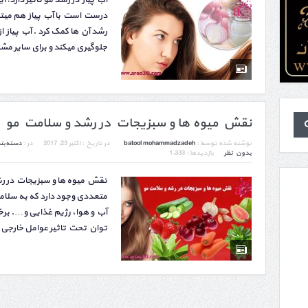
آب پیاز در رشد مو تاثیر دارد! 
درست است با آب پیاز هم میتوا
رشد آن ها کمک کرد . آب پیاز
جلوگیری میکند و برای سایر مش
نقش میوه ها و سبزیجات در رشد و سلامت مو
نوشته شده توسط :
batool mohammadzadeh
در تاریخ :
اکتبر 23, 2017
در :
دسته‌بن
بدون نظر
بازدیدها : 1,333
نقش میوه ها و سبزیجات در ر
متعددی وجود دارد که به سلام
آب و هوا، رژیم غذایی و…. برخی
توان تحت تاثیر عوامل خارجی قر